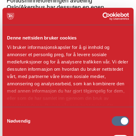
Fortidsminneforeningen avdeling
Oslo/Akershus har dessuten en egen
håndverkerliste. Ta kontakt med
bygningsvernskonsulenten for tilgang til
denne:
bvs@fortidsminneforeningen.no
Denne nettsiden bruker cookies
Vi bruker informasjonskapsler for å gi innhold og
annonser et personlig preg, for å levere sosiale
mediefunksjoner og for å analysere trafikken vår. Vi deler
dessuten informasjon om hvordan du bruker nettstedet
vårt, med partnerne våre innen sosiale medier,
annonsering og analysearbeid, som kan kombinere den
med annen informasjon du har gjort tilgjengelig for dem,
eller som de har samlet inn gjennom din bruk av
tjenestene deres. Du kan når som helst trekke ditt
samtykke i ettertid ved å trykke på bindersen i hjørnet,
S
så endre samtykke og så avvis.
Nødvendig
a
m