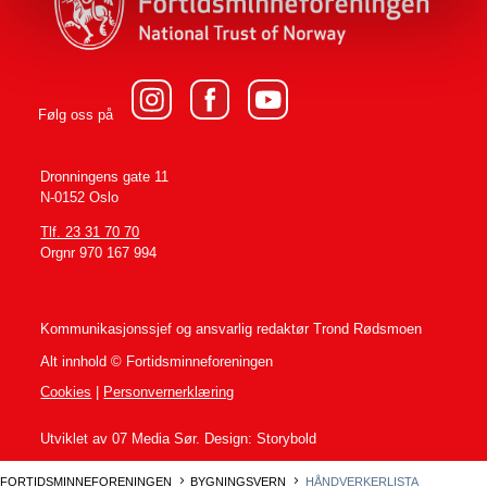
Følg oss på
Dronningens gate 11
N-0152 Oslo
Tlf. 23 31 70 70
Orgnr 970 167 994
Kommunikasjonssjef og ansvarlig redaktør
Trond Rødsmoen
Alt innhold © Fortidsminneforeningen
Cookies
|
Personvernerklæring
Utviklet av 07 Media Sør. Design: Storybold
FORTIDSMINNEFORENINGEN
BYGNINGSVERN
HÅNDVERKERLISTA