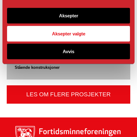
Pipolaveien, Bugøynes, 9935, Bugøynes
Aksepter
TILSKUDD
2020: 331 250 kr
Aksepter valgte
HÅNDVERKER
KOMPETANSEOVERFØRING
Avvis
Taktekking
Stående konstruksjoner
LES OM FLERE PROSJEKTER