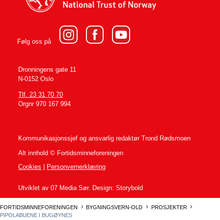
Følg oss på
Dronningens gate 11
N-0152 Oslo
Tlf. 23 31 70 70
Orgnr 970 167 994
Kommunikasjonssjef og ansvarlig redaktør
Trond Rødsmoen
Alt innhold © Fortidsminneforeningen
Cookies
|
Personvernerklæring
Utviklet av 07 Media Sør. Design: Storybold
FORTIDSMINNEFORENINGEN
BYGNINGSVERN-OLD
PROSJEKTER
PIPOLABUENE I BUGØYNES