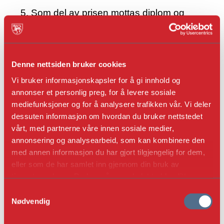
Som del av prisen mottas diplom og
plakett i nærmere angitt format for
montering på bygningen i forståelse med
giver.
Denne nettsiden bruker cookies
Nominasjon skjer før 15. Oktober. Prisen
Vi bruker informasjonskapsler for å gi innhold og
annonser et personlig preg, for å levere sosiale
offentliggjøres under
mediefunksjoner og for å analysere trafikken vår. Vi deler
Fortidsminneforeningens
dessuten informasjon om hvordan du bruker nettstedet
representantskapsmøte året etter.
vårt, med partnerne våre innen sosiale medier,
annonsering og analysearbeid, som kan kombinere den
Istandsettings- eller
med annen informasjon du har gjort tilgjengelig for dem,
restaureringsprosjekter som nomineres
eller som de har samlet inn gjennom din bruk av
bør være godt i gang. Påbegynte og
tjenestene deres. Du kan når som helst trekke ditt
avsluttede prosjekter kan nomineres.
samtykke i ettertid ved å trykke på bindersen i hjørnet,
S
så endre samtykke og så avvis.
Nødvendig
a
Juryen består av tre til fem medlemmer
m