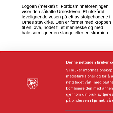
Logoen (merket) til Fortidsminneforeningen
viser den såkalte Urnesløven. Et utskåret
løvelignende vesen på ett av stolpehodene i
Urnes stavkirke. Den er formet med kroppen
til en løve, hodet til et menneske og med
hale som ligner en slange eller en skorpion.
Denne nettsiden bruker c
Vi bruker informasjonskapsl
mediefunksjoner og for å a
nettstedet vårt, med part
Dronningens gate 11
kombinere den med annen in
N-0152 Oslo
gjennom din bruk av tjenes
Tlf. 23 31 70 70
på bindersen i hjørnet, så
Orgnr 970 167 994
Utviklet av 07 Media Sør. Design: Storybold