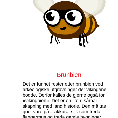
Brunbien
Det er funnet rester etter brunbien ved
arkeologiske utgravninger der vikingene
bodde. Derfor kalles de gjerne også for
«vikingbien». Det er en liten, sårbar
skapning med land historie. Den må tas
godt vare på – akkurat slik som freda
flaggermus og freda gamle bygninger.