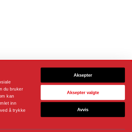
Følg oss på
Aksepter
osiale
n du bruker
Aksepter valgte
som kan
Kommunikasjonssjef og ansvarlig redaktør
Trond Rødsmoen
mlet inn
Alt innhold © Fortidsminneforeningen
Avvis
 ved å trykke
Cookies
|
Personvernerklæring