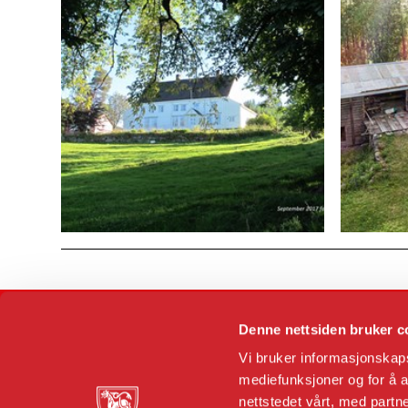
Denne nettsiden bruker c
Vi bruker informasjonskapsl
mediefunksjoner og for å a
nettstedet vårt, med part
Dronningens gate 11