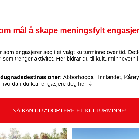
som mål å skape meningsfylt engasje
m engasjerer seg i et valgt kulturminne over tid. Dette 
 som trenger aktivitet. Her bidrar du til kulturminnevern
e dugnadsdestinasjoner:
Abborhøgda i Innlandet, Kårøya
om hvordan du kan engasjere deg her ⇣
NÅ KAN DU ADOPTERE ET KULTURMINNE!