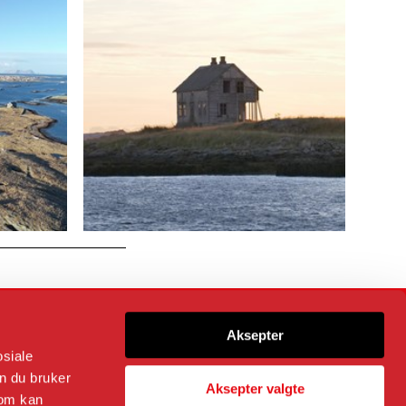
Følg oss på
Aksepter
osiale
n du bruker
Aksepter valgte
som kan
Kommunikasjonssjef og ansvarlig redaktør
Trond Rødsmoen