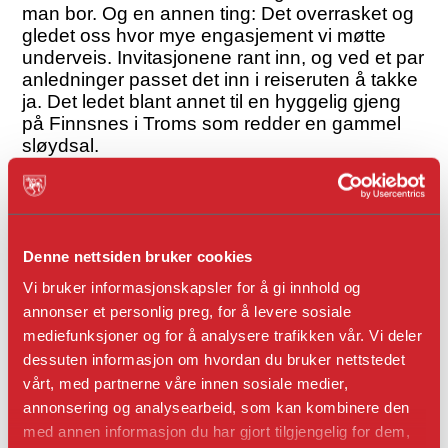
man bor. Og en annen ting: Det overrasket og
gledet oss hvor mye engasjement vi møtte
underveis. Invitasjonene rant inn, og ved et par
anledninger passet det inn i reiseruten å takke
ja. Det ledet blant annet til en hyggelig gjeng
på Finnsnes i Troms som redder en gammel
sløydsal.
Denne nettsiden bruker cookies
Vi bruker informasjonskapsler for å gi innhold og
annonser et personlig preg, for å levere sosiale
mediefunksjoner og for å analysere trafikken vår. Vi deler
dessuten informasjon om hvordan du bruker nettstedet
vårt, med partnerne våre innen sosiale medier,
annonsering og analysearbeid, som kan kombinere den
med annen informasjon du har gjort tilgjengelig for dem,
Podkasten «Om hus og folk» er et