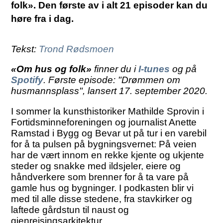
folk». Den første av i alt 21 episoder kan du
høre fra i dag.
Tekst:
Trond Rødsmoen
«Om hus og folk»
finner du i
I-tunes
og på
Spotify
. Første episode: "Drømmen om
husmannsplass", lansert 17. september 2020.
I sommer la kunsthistoriker Mathilde Sprovin i
Fortidsminneforeningen og journalist Anette
Ramstad i Bygg og Bevar ut på tur i en varebil
for å ta pulsen på bygningsvernet: På veien
har de vært innom en rekke kjente og ukjente
steder og snakke med ildsjeler, eiere og
håndverkere som brenner for å ta vare på
gamle hus og bygninger. I podkasten blir vi
med til alle disse stedene, fra stavkirker og
laftede gårdstun til naust og
gjenreisingsarkitektur.