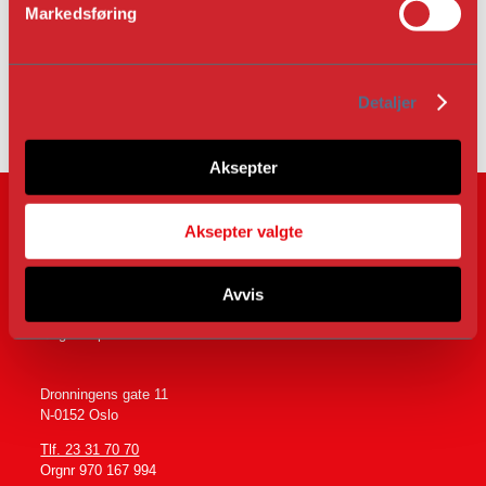
Markedsføring
a
l
g
Detaljer
Aksepter
Aksepter valgte
Avvis
Følg oss på
Dronningens gate 11
N-0152 Oslo
Tlf. 23 31 70 70
Orgnr 970 167 994