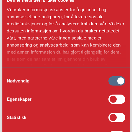
Denne nettsiden bruker cookies
kjole, dyprød kappe og detaljer i strålende gull.
Vi bruker informasjonskapsler for å gi innhold og
Det fargesterke uttrykket kan virke
annonser et personlig preg, for å levere sosiale
overveldende sett med dagens øyne, men har
mediefunksjoner og for å analysere trafikken vår. Vi deler
gjort statuen mer synlig i datidens mørke
dessuten informasjon om hvordan du bruker nettstedet
kirkerom.
vårt, med partnerne våre innen sosiale medier,
Foto: Birger Lindstad/NIKU
annonsering og analysearbeid, som kan kombinere den
med annen informasjon du har gjort tilgjengelig for dem,
eller som de har samlet inn gjennom din bruk av
tjenestene deres. Du kan når som helst trekke ditt
samtykke i ettertid ved å trykke på bindersen i hjørnet,
S
så endre samtykke og så avvis.
Nødvendig
a
m
t
Egenskaper
y
k
k
Statistikk
e
v