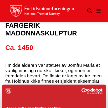
FARGERIK
MADONNASKULPTUR
Ca. 1450
I middelalderen var statuer av Jomfru Maria et
vanlig innslag i norske i kirker, og noen er
fremdeles bevart. De fleste er laget av tre, men
fra Holdhus kirke finnes et sjeldent eksemplar
av bemalt kalkstein, trolig laget i Nederlandene
(området som i dag består av Nederland og
Belgia). Fargene på skulpturen er fremdeles
synlige, selv om de har bleknet med årene.
Opprinnelig har Madonnaen hatt knallgrønn