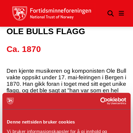
OLE BULLS FLAGG
Ca. 1870
Den kjente musikeren og komponisten Ole Bull
vakte oppsikt under 17. mai-feiringen i Bergen i
1870. Han gikk foran i toget med sitt eget unike
flagg, og det ble sagt at "han var som en hel
prosesjon alene". På den tiden var Norge i
union med Sverige, så flaggene skulle ha
unionsmerke i hjørnet - noe Bull mislikte. Siden
han så på USA som sitt annet hjemland,
Denne nettsiden bruker cookies
hadde hans venner i New York Philharmonic
Society laget et flagg til ham der unionsmerket
Vi bruker informasjonskapsler for å gi innhold og