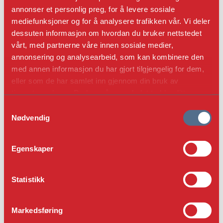
var skiftet ut med "The Stars and Stripes".
annonser et personlig preg, for å levere sosiale
Flagget er utstilt på Lysøen.
mediefunksjoner og for å analysere trafikken vår. Vi deler
dessuten informasjon om hvordan du bruker nettstedet
Foto: Jiri Havran
vårt, med partnerne våre innen sosiale medier,
annonsering og analysearbeid, som kan kombinere den
med annen informasjon du har gjort tilgjengelig for dem,
eller som de har samlet inn gjennom din bruk av
tjenestene deres. Du kan når som helst trekke ditt
samtykke i ettertid ved å trykke på bindersen i hjørnet,
S
så endre samtykke og så avvis.
Nødvendig
a
m
t
Egenskaper
y
k
k
Statistikk
e
v
Markedsføring
a