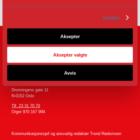
l
g
Detaljer
Aksepter
Aksepter valgte
Følg oss på
Avvis
Dronningens gate 11
N-0152 Oslo
Tlf. 23 31 70 70
Orgnr 970 167 994
Kommunikasjonssjef og ansvarlig redaktør
Trond Rødsmoen