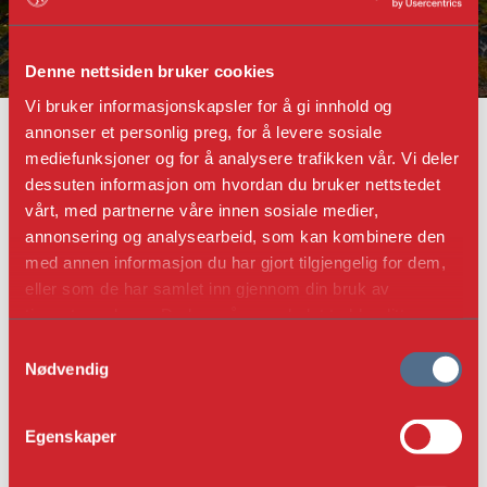
Denne nettsiden bruker cookies
Vi bruker informasjonskapsler for å gi innhold og
FORTIDSMINNEFORENINGEN
FYLKESAVDELINGER
AGDER
annonser et personlig preg, for å levere sosiale
KRISTIANSAND OG OMEGN LOKALLAG
mediefunksjoner og for å analysere trafikken vår. Vi deler
KRISTIANSAND OG OMEGN
dessuten informasjon om hvordan du bruker nettstedet
LOKALLAG
vårt, med partnerne våre innen sosiale medier,
annonsering og analysearbeid, som kan kombinere den
med annen informasjon du har gjort tilgjengelig for dem,
GÅ TIL FYLKESAVDELINGENS
eller som de har samlet inn gjennom din bruk av
HJEMMESIDE
tjenestene deres. Du kan når som helst trekke ditt
samtykke i ettertid ved å trykke på bindersen i hjørnet,
S
så endre samtykke og så avvis.
Nødvendig
a
m
KONTAKT
t
Egenskaper
y
Styreleder Erik Østrådal
k