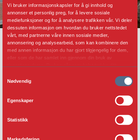
Vi bruker informasjonskapsler for å gi innhold og
annonser et personlig preg, for å levere sosiale
mediefunksjoner og for å analysere trafikken vår. Vi deler
dessuten informasjon om hvordan du bruker nettstedet
FORTIDSMINNEFORENINGEN
FYLKESAVDELINGER
BUSKERUD
vårt, med partnerne våre innen sosiale medier,
DRAMMEN OG OMEGN
annonsering og analysearbeid, som kan kombinere den
DRAMMEN OG OMEGN
med annen informasjon du har gjort tilgjengelig for dem,
eller som de har samlet inn gjennom din bruk av
tjenestene deres. Du kan når som helst trekke ditt
samtykke i ettertid ved å trykke på bindersen i hjørnet,
S
KONTAKT
så endre samtykke og så avvis.
Nødvendig
a
m
Styreleder Arne Holm
t
Egenskaper
404 91 241
y
drammen@fortidsminneforeningen.no
k
k
Statistikk
e
v
ADRESSE
Markedsføring