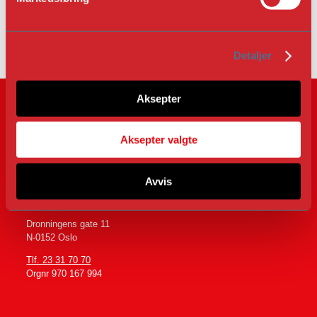
a
l
Ingen Adresse
g
Detaljer
Aksepter
Aksepter valgte
Avvis
Følg oss på
Dronningens gate 11
N-0152 Oslo
Tlf. 23 31 70 70
Orgnr 970 167 994