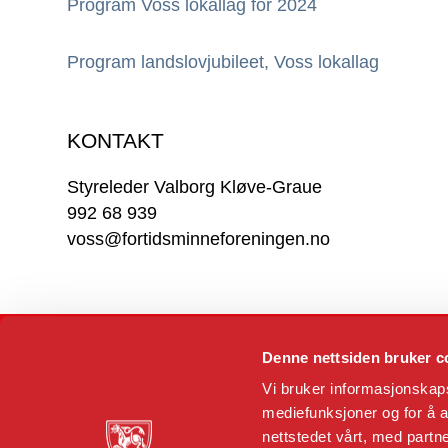
Program Voss lokallag for 2024
Program landslovjubileet, Voss lokallag
KONTAKT
Styreleder Valborg Kløve-Graue
992 68 939
voss@fortidsminneforeningen.no
Denne nettsiden bruker c
Vi bruker informasjonskapsl
mediefunksjoner og for å a
nettstedet vårt, med part
Dronningens gate 11