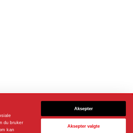
Følg oss på
Aksepter
osiale
n du bruker
Aksepter valgte
som kan
Kommunikasjonssjef og ansvarlig redaktør
Trond Rødsmoen