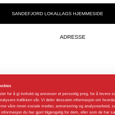
SANDEFJORD LOKALLAGS HJEMMESIDE
ADRESSE
ookies
er for å gi innhold og annonser et personlig preg, for å levere s
nalysere trafikken vår. Vi deler dessuten informasjon om hvorda
nerne våre innen sosiale medier, annonsering og analysearbeid, 
formasjon du har gjort tilgjengelig for dem, eller som de har sa