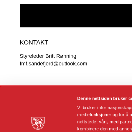
KONTAKT
Styreleder Britt Rønning
fmf.sandefjord@outlook.com
Denne nettsiden bruker c
Vi bruker informasjonskapsl
mediefunksjoner og for å a
nettstedet vårt, med part
Dronningens gate 11
kombinere den med annen in
N-0152 Oslo