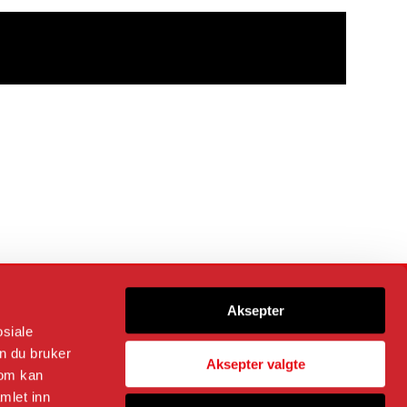
Følg oss på
Aksepter
osiale
n du bruker
Aksepter valgte
som kan
Kommunikasjonssjef og ansvarlig redaktør
Trond Rødsmoen
mlet inn
Alt innhold © Fortidsminneforeningen