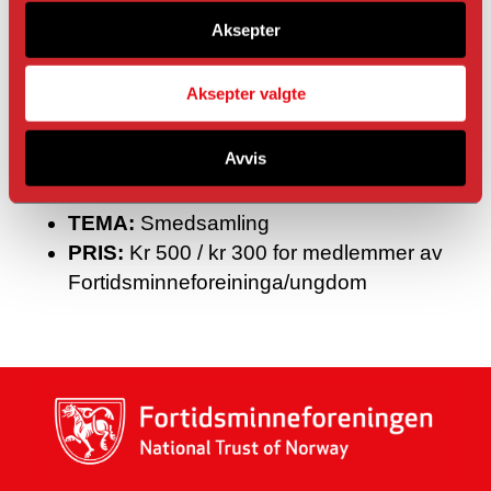
Ryfylke Bygningsvernsenter.
Aksepter
Last ned invitasjon som pdf
Aksepter valgte
Avvis
NÅR:
Fra: 19.10.24 09:00
Til: 19.10.24
17:00
TEMA:
Smedsamling
PRIS:
Kr 500 / kr 300 for medlemmer av
Fortidsminneforeininga/ungdom