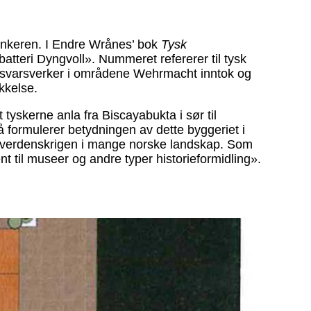
bunkeren. I Endre Wrånes’ bok
Tysk
teri Dyngvoll». Nummeret refererer til tysk
 forsvarsverker i områdene Wehrmacht inntok og
ykkelse.
tyskerne anla fra Biscayabukta i sør til
å formulerer betydningen av dette byggeriet i
g verdenskrigen i mange norske landskap. Som
nt til museer og andre typer historieformidling».