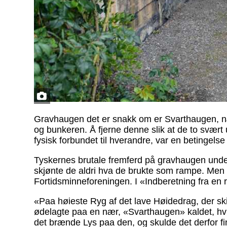
Gravhaugen det er snakk om er Svarthaugen, næ
og bunkeren. Å fjerne denne slik at de to svært 
fysisk forbundet til hverandre, var en betingel
Tyskernes brutale fremferd på gravhaugen under 
skjønte de aldri hva de brukte som rampe. Men 
Fortidsminneforeningen. I «Indberetning fra en 
«Paa høieste Ryg af det lave Høidedrag, der sk
ødelagte paa en nær, «Svarthaugen» kaldet, hvil
det brænde Lys paa den, og skulde det derfor f