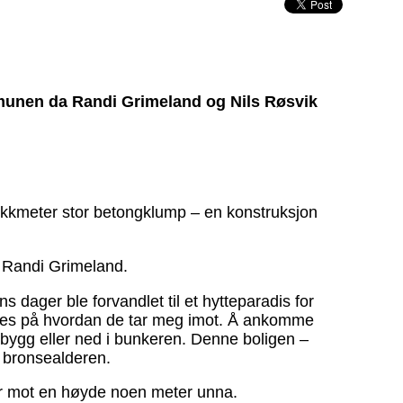
ommunen da Randi Grimeland og Nils Røsvik
ikkmeter stor betongklump – en konstruksjon
r Randi Grimeland.
s dager ble forvandlet til et hytteparadis for
erkes på hvordan de tar meg imot. Å ankomme
tilbygg eller ned i bunkeren. Denne boligen –
 bronsealderen.
er mot en høyde noen meter unna.