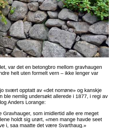
det, var det en betongbro mellom gravhaugen
dre helt uten formelt vern – ikke lenger var
 jo svært opptatt av «det norrøne» og kanskje
ble nemlig undersøkt allerede i 1877, i regi av
eolog Anders Lorange:
e Gravhauger, som imidlertid alle ere meget
 alene holdt sig urørt, «men mange havde seet
ave i, saa maatte det være Svarthaug.»