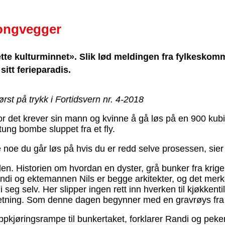
tongvegger
ette kulturminnet». Slik lød meldingen fra fylkesk
sitt ferieparadis.
ørst på trykk i Fortidsvern nr. 4-2018
r det krever sin mann og kvinne å gå løs på en 900 kub
tung bombe sluppet fra et fly.
e noe du går løs på hvis du er redd selve prosessen, sie
len. Historien om hvordan en dyster, grå bunker fra krigen
 Randi og ektemannen Nils er begge arkitekter, og det m
i seg selv. Her slipper ingen rett inn hverken til kjøkken
retning. Som denne dagen begynner med en gravrøys fra
ppkjøringsrampe til bunkertaket, forklarer Randi og pek