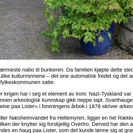
rmeste nabo til bunkeren. Da familien kjøpte dette ste
ulike kulturminnene – det ene automatisk fredet og det an
se fylkeskommunen satte.
krigen har i seg et element av ironi: Nazi-Tyskland var
noen arkeologisk kunnskap gikk neppe tapt. Svarthaugen 
reise paa Lister» i foreningens årbok i 1878 skriver ark
iller Næsheimvandet fra Hellemyren, ligger en hel Rækk
ken der knytter sig forskjellig Overtro. Derved har den
indes en haug paa Lister, som det kunde lønne sig at gr