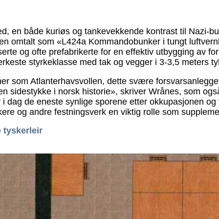
ted, en både kuriøs og tankevekkende kontrast til Nazi-
en omtalt som «L424a Kommandobunker i tungt luftvernbat
iserte og ofte prefabrikerte for en effektiv utbygging av
 sterkeste styrkeklasse med tak og vegger i 3-3,5 meters t
nner som Atlanterhavsvollen, dette svære forsvarsanlegget 
en sidestykke i norsk historie», skriver Wrånes, som ogs
r i dag de eneste synlige sporene etter okkupasjonen o
nkere og andre festningsverk en viktig rolle som suppleme
tyskerleir