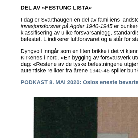
DEL AV «FESTUNG LISTA»
I dag er Svarthaugen en del av familiens lands
invasjonsforsvar på Agder 1940-1945
er bunker
klassifisering av ulike forsvarsanlegg, standard
befestet. L indikerer luftforsvaret og a står for
Dyngvoll inngår som en liten brikke i det vi kje
Kirkenes i nord. «En bygging av forsvarsverk ut
dag: «Restene av de tyske befestningene utgjø
autentiske relikter fra årene 1940-45 spiller bu
PODKAST 8. MAI 2020: Oslos eneste bevarte 