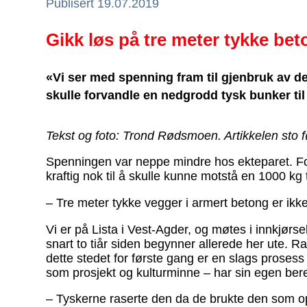
Publisert 19.07.2019
Gikk løs på tre meter tykke be
«Vi ser med spenning fram til gjenbruk av d
skulle forvandle en nedgrodd tysk bunker til 
Tekst og foto: Trond Rødsmoen.
Artikkelen sto f
Spenningen var neppe mindre hos ekteparet. Fo
kraftig nok til å skulle kunne motstå en 1000 kg 
– Tre meter tykke vegger i armert betong er ikk
Vi er på Lista i Vest-Agder, og møtes i innkjørse
snart to tiår siden begynner allerede her ute.
dette stedet for første gang er en slags prosess 
som prosjekt og kulturminne – har sin egen be
– Tyskerne raserte den da de brukte den som o