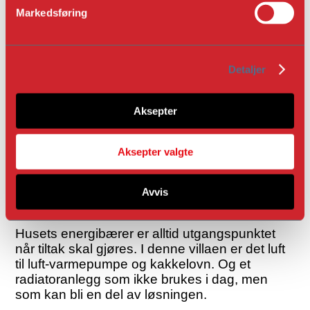
v
Markedsføring
a
l
g
Detaljer
Aksepter
Aksepter valgte
Avvis
Kan vurdere jordvarme
Husets energibærer er alltid utgangspunktet
når tiltak skal gjøres. I denne villaen er det luft
til luft-varmepumpe og kakkelovn. Og et
radiatoranlegg som ikke brukes i dag, men
som kan bli en del av løsningen.