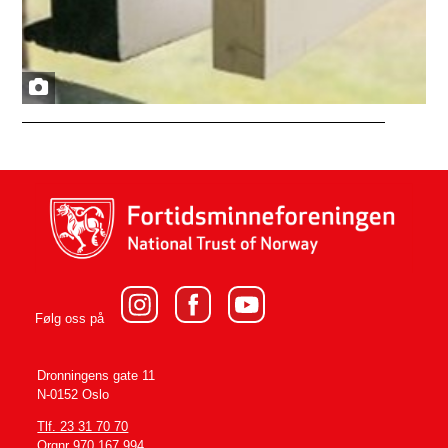
Følg oss på
Dronningens gate 11
N-0152 Oslo
Tlf. 23 31 70 70
Orgnr 970 167 994