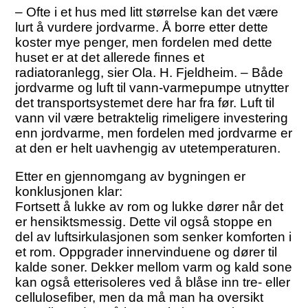
– Ofte i et hus med litt størrelse kan det være
lurt å vurdere jordvarme. Å borre etter dette
koster mye penger, men fordelen med dette
huset er at det allerede finnes et
radiatoranlegg, sier Ola. H. Fjeldheim. – Både
jordvarme og luft til vann-varmepumpe utnytter
det transportsystemet dere har fra før. Luft til
vann vil være betraktelig rimeligere investering
enn jordvarme, men fordelen med jordvarme er
at den er helt uavhengig av utetemperaturen.
Etter en gjennomgang av bygningen er
konklusjonen klar:
Fortsett å lukke av rom og lukke dører når det
er hensiktsmessig. Dette vil også stoppe en
del av luftsirkulasjonen som senker komforten i
et rom. Oppgrader innervinduene og dører til
kalde soner. Dekker mellom varm og kald sone
kan også etterisoleres ved å blåse inn tre- eller
cellulosefiber, men da må man ha oversikt