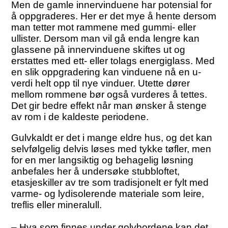
Men de gamle innervinduene har potensial for
å oppgraderes. Her er det mye å hente dersom
man tetter mot rammene med gummi- eller
ullister. Dersom man vil gå enda lengre kan
glassene på innervinduene skiftes ut og
erstattes med ett- eller tolags energiglass. Med
en slik oppgradering kan vinduene nå en u-
verdi helt opp til nye vinduer. Utette dører
mellom rommene bør også vurderes å tettes.
Det gir bedre effekt når man ønsker å stenge
av rom i de kaldeste periodene.
Gulvkaldt er det i mange eldre hus, og det kan
selvfølgelig delvis løses med tykke tøfler, men
for en mer langsiktig og behagelig løsning
anbefales her å undersøke stubbloftet,
etasjeskiller av tre som tradisjonelt er fylt med
varme- og lydisolerende materiale som leire,
treflis eller mineralull.
– Hva som finnes under golvbordene kan det