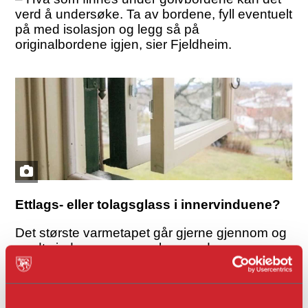
verd å undersøke. Ta av bordene, fyll eventuelt
på med isolasjon og legg så på
originalbordene igjen, sier Fjeldheim.
Ettlags- eller tolagsglass i innervinduene?
Det største varmetapet går gjerne gjennom og
rundt vinduene, og man kan vurdere
varevinduer eller innervinduer. Størst bedring i
effekten får man med ettlagsglass, men hvis
man vil gjøre det grundig kan man gå for