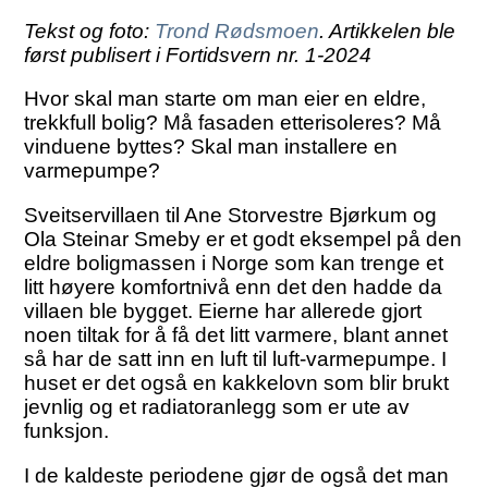
Tekst og foto:
Trond Rødsmoen
. Artikkelen ble
først publisert i Fortidsvern nr. 1-2024
Hvor skal man starte om man eier en eldre,
trekkfull bolig? Må fasaden etterisoleres? Må
vinduene byttes? Skal man installere en
varmepumpe?
Sveitservillaen til Ane Storvestre Bjørkum og
Ola Steinar Smeby er et godt eksempel på den
eldre boligmassen i Norge som kan trenge et
litt høyere komfortnivå enn det den hadde da
villaen ble bygget. Eierne har allerede gjort
noen tiltak for å få det litt varmere, blant annet
så har de satt inn en luft til luft-varmepumpe. I
huset er det også en kakkelovn som blir brukt
jevnlig og et radiatoranlegg som er ute av
funksjon.
I de kaldeste periodene gjør de også det man