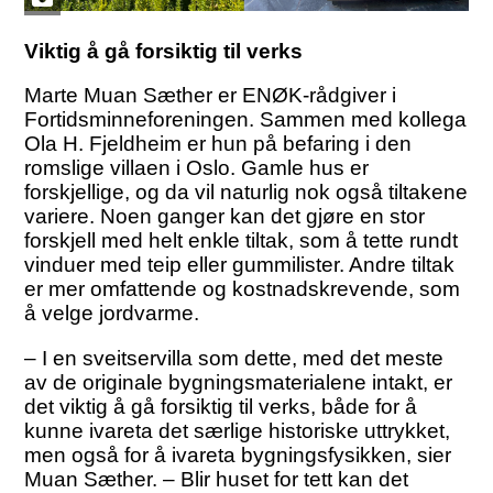
Viktig å gå forsiktig til verks
Marte Muan Sæther er ENØK-rådgiver i
Fortidsminneforeningen. Sammen med kollega
Ola H. Fjeldheim er hun på befaring i den
romslige villaen i Oslo. Gamle hus er
forskjellige, og da vil naturlig nok også tiltakene
variere. Noen ganger kan det gjøre en stor
forskjell med helt enkle tiltak, som å tette rundt
vinduer med teip eller gummilister. Andre tiltak
er mer omfattende og kostnadskrevende, som
å velge jordvarme.
– I en sveitservilla som dette, med det meste
av de originale bygningsmaterialene intakt, er
det viktig å gå forsiktig til verks, både for å
kunne ivareta det særlige historiske uttrykket,
men også for å ivareta bygningsfysikken, sier
Muan Sæther. – Blir huset for tett kan det