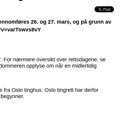
jennomføres 26. og 27. mars, og på grunn av
ch?v=varTswvs8vY
r. For nærmere oversikt over rettsdagene, se
il dommeren opplyse om når en midlertidig
fra Oslo tinghus. Oslo tingrett har derfor
e begynner.