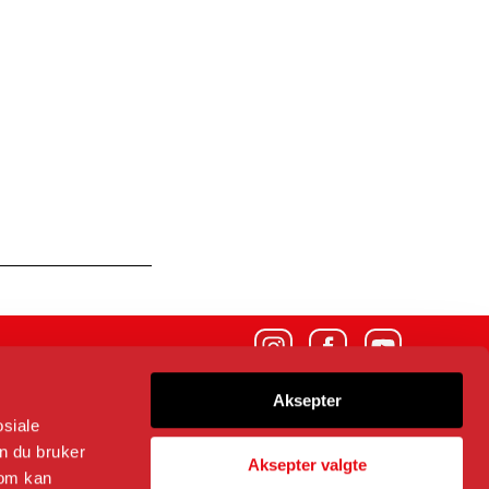
Følg oss på
Aksepter
osiale
n du bruker
Kommunikasjonssjef og ansvarlig redaktør
Trond Rødsmoen
Aksepter valgte
som kan
Alt innhold © Fortidsminneforeningen