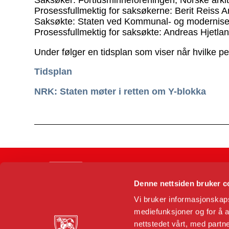
Saksøker: Fortidsminneforeningen, Norske arki
Prosessfullmektig for saksøkerne: Berit Reiss A
Saksøkte: Staten ved Kommunal- og modernise
Prosessfullmektig for saksøkte: Andreas Hjetla
Under følger en tidsplan som viser når hvilke pe
Tidsplan
NRK: Staten møter i retten om Y-blokka
Denne nettsiden bruker c
Vi bruker informasjonskapsl
mediefunksjoner og for å a
Dronningens gate 11
N-0152 Oslo
nettstedet vårt, med part