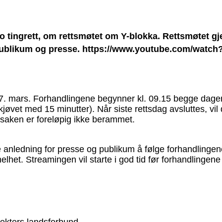
lo tingrett, om rettsmøtet om Y-blokka. Rettsmøtet g
r publikum og presse. https://www.youtube.com/wat
27. mars. Forhandlingene begynner kl. 09.15 begge dage
skjøvet med 15 minutter). Når siste rettsdag avsluttes, v
 saken er foreløpig ikke berammet.
anledning for presse og publikum å følge forhandlingene 
 helhet. Streamingen vil starte i god tid før forhandlingen