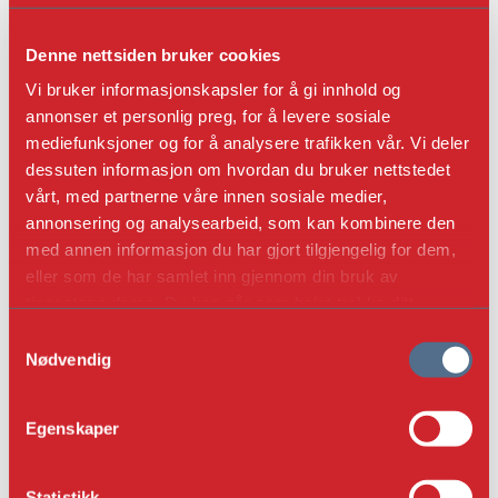
Denne nettsiden bruker cookies
Vi bruker informasjonskapsler for å gi innhold og
annonser et personlig preg, for å levere sosiale
mediefunksjoner og for å analysere trafikken vår. Vi deler
dessuten informasjon om hvordan du bruker nettstedet
vårt, med partnerne våre innen sosiale medier,
annonsering og analysearbeid, som kan kombinere den
med annen informasjon du har gjort tilgjengelig for dem,
eller som de har samlet inn gjennom din bruk av
tjenestene deres. Du kan når som helst trekke ditt
samtykke i ettertid ved å trykke på bindersen i hjørnet,
S
så endre samtykke og så avvis.
Nødvendig
a
m
t
Egenskaper
y
k
k
Statistikk