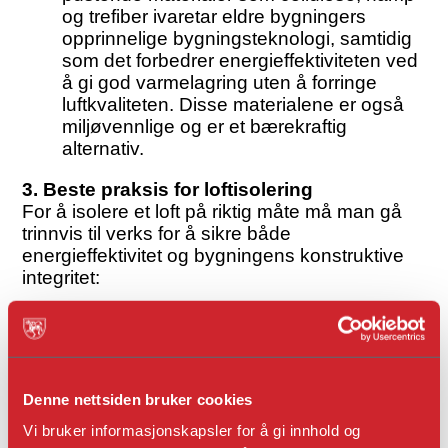
og trefiber ivaretar eldre bygningers
opprinnelige bygningsteknologi, samtidig
som det forbedrer energieffektiviteten ved
å gi god varmelagring uten å forringe
luftkvaliteten. Disse materialene er også
miljøvennlige og er et bærekraftig
alternativ.
3. Beste praksis for loftisolering
For å isolere et loft på riktig måte må man gå
trinnvis til verks for å sikre både
energieffektivitet og bygningens konstruktive
integritet:
Fuktregistrering og vurdering:
Før man
legger til isolasjon, er det avgjørende å
identifisere eventuelle eksisterende
fuktproblemer. Dette gjøres med verktøy
Denne nettsiden bruker cookies
som hygrometre eller infrarøde kameraer
for å avdekke kuldebroer og områder som
Vi bruker informasjonskapsler for å gi innhold og