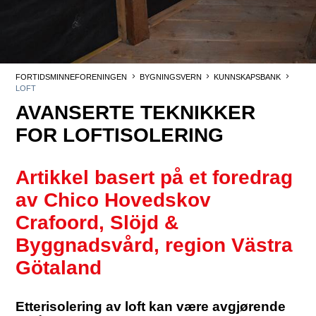
FORTIDSMINNEFORENINGEN
BYGNINGSVERN
KUNNSKAPSBANK
LOFT
AVANSERTE TEKNIKKER
FOR LOFTISOLERING
Artikkel basert på et foredrag
av Chico Hovedskov
Crafoord, Slöjd &
Byggnadsvård, region Västra
Götaland
Etterisolering av loft kan være avgjørende