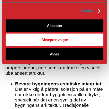
av et tettere isolasjonsmateriale som
g
trefiber. Denne lagdelingen bidrar til å
Detaljer
håndtere både fukt og kuldebroer, og gir
optimal effektivitet uten at det går på
bekostning av bygningens helse.
Aksepter
4. Opprettholde loftets proporsjoner og
Aksepter valgte
konstruktive integritet
Eldre bygninger har ofte loft som er utformet
med spesifikke proporsjoner for å balansere
Avvis
varme- og fukttransport. Overisolering eller
bruk av uegnede metoder kan forringe disse
proporsjonene, noe som kan føre til en visuelt
ubalansert struktur.
Bevare bygningens estetiske integritet:
Det er viktig å påføre isolasjon på en måte
som ikke endrer byggets visuelle uttrykk,
spesielt når det er en synlig del av
bygningens arkitektur. Tradisjonelle