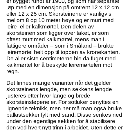
er bygget rundt år 1900, og som har separate
løp med en dimensjon på omtrent 12 x 12 cm
eller 12 x 25 cm. Skorsteinene er vanligvis
mellom 8 og 10 meter høye og er murt med
leire- eller kalkmørtel. Den delen av
skorsteinen som ligger over taket, er som
oftest murt med kalkmørtel, mens man i
fattigere områder – som i Småland – brukte
leiremørtel helt opp til toppen av kronekanten.
De aller siste centimeterne ble da fuget med
kalkmørtel for å beskytte leiremørtelen mot
regn.
Det finnes mange varianter når det gjelder
skorsteinens lengde, men sekkens lengde
justeres etter hvor lange og brede
skorsteinsløpene er. For sotluker benyttes en
lignende teknikk, men her må man også bruke
ballastsekker fylt med sand. Disse senkes ned
under den egentlige sekken for å stabilisere
den ved hvert nytt trinn i arbeidet. Uten dette er