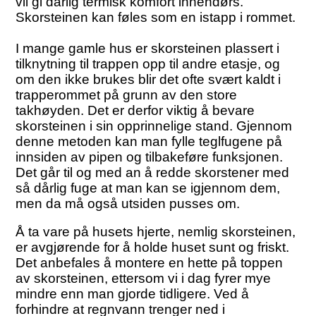
vil gi dårlig termisk komfort innendørs.
Skorsteinen kan føles som en istapp i rommet.
I mange gamle hus er skorsteinen plassert i
tilknytning til trappen opp til andre etasje, og
om den ikke brukes blir det ofte svært kaldt i
trapperommet på grunn av den store
takhøyden. Det er derfor viktig å bevare
skorsteinen i sin opprinnelige stand. Gjennom
denne metoden kan man fylle teglfugene på
innsiden av pipen og tilbakeføre funksjonen.
Det går til og med an å redde skorstener med
så dårlig fuge at man kan se igjennom dem,
men da må også utsiden pusses om.
Å ta vare på husets hjerte, nemlig skorsteinen,
er avgjørende for å holde huset sunt og friskt.
Det anbefales å montere en hette på toppen
av skorsteinen, ettersom vi i dag fyrer mye
mindre enn man gjorde tidligere. Ved å
forhindre at regnvann trenger ned i