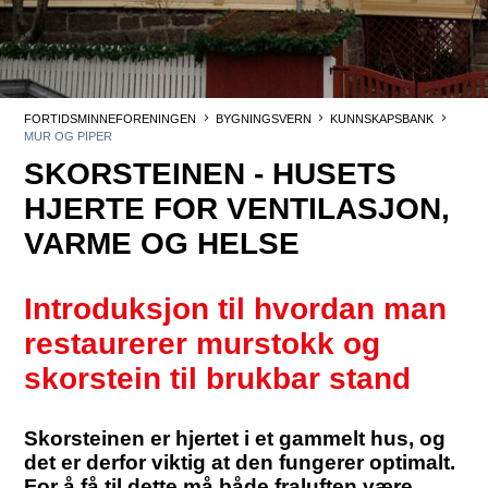
FORTIDSMINNEFORENINGEN
BYGNINGSVERN
KUNNSKAPSBANK
MUR OG PIPER
SKORSTEINEN - HUSETS
HJERTE FOR VENTILASJON,
VARME OG HELSE
Introduksjon til hvordan man
restaurerer murstokk og
skorstein til brukbar stand
Skorsteinen er hjertet i et gammelt hus, og
det er derfor viktig at den fungerer optimalt.
For å få til dette må både fraluften være