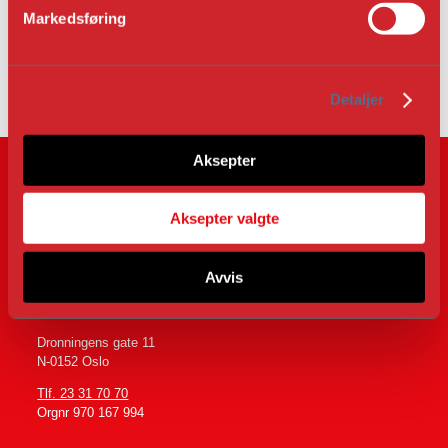
v
ADRESSE
Markedsføring
a
l
http://www.dengamlebergstad.no/
g
Detaljer
Aksepter
Aksepter valgte
Avvis
Følg oss på
Dronningens gate 11
N-0152 Oslo
Tlf. 23 31 70 70
Orgnr 970 167 994