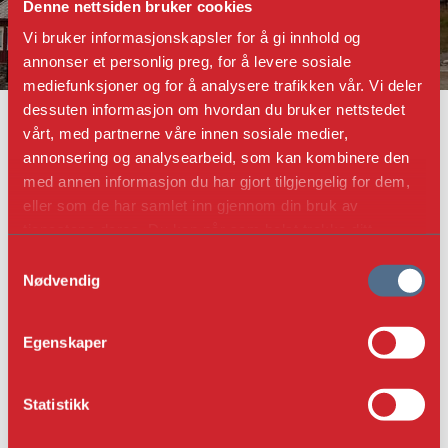
Denne nettsiden bruker cookies
Vi bruker informasjonskapsler for å gi innhold og
annonser et personlig preg, for å levere sosiale
mediefunksjoner og for å analysere trafikken vår. Vi deler
dessuten informasjon om hvordan du bruker nettstedet
FORTIDSMINNEFORENINGEN
FYLKESAVDELINGER
DEN TRØNDERSKE AVDELING
vårt, med partnerne våre innen sosiale medier,
DEN GAMLE BERGSTAD - RØROS LOKALLAG
annonsering og analysearbeid, som kan kombinere den
DEN GAMLE BERGSTAD -
med annen informasjon du har gjort tilgjengelig for dem,
RØROS LOKALLAG
eller som de har samlet inn gjennom din bruk av
tjenestene deres. Du kan når som helst trekke ditt
samtykke i ettertid ved å trykke på bindersen i hjørnet,
S
så endre samtykke og så avvis.
Nødvendig
a
KONTAKT
m
t
Egenskaper
Styreleder Jon E. Tamnes
y
roros@fortidsminneforeningen.no
k
k
Statistikk
e