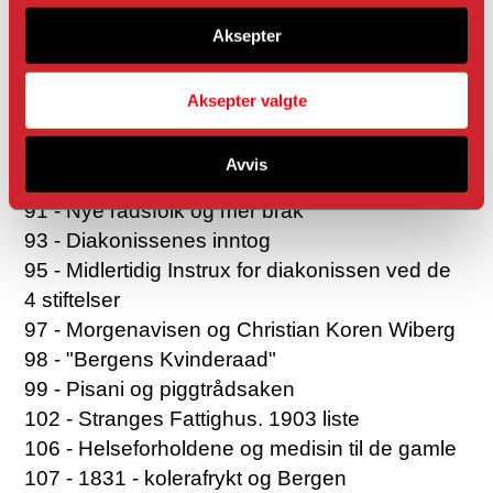
fotografert
72 - En "kjendis" flytter inn i Stranges
Aksepter
78 - Dagliglivet i Stranges
84 - Mer krangling i Stiftelsen og Rådsfolk
Aksepter valgte
flytter inn
86 - Finansiering av stiftelsen og dens "goder"
Avvis
90 - En prins og en forbryter
91 - Nye rådsfolk og mer bråk
93 - Diakonissenes inntog
95 - Midlertidig Instrux for diakonissen ved de
4 stiftelser
97 - Morgenavisen og Christian Koren Wiberg
98 - "Bergens Kvinderaad"
99 - Pisani og piggtrådsaken
102 - Stranges Fattighus. 1903 liste
106 - Helseforholdene og medisin til de gamle
107 - 1831 - kolerafrykt og Bergen