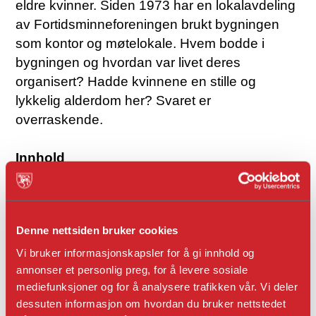
eldre kvinner. Siden 1973 har en lokalavdeling
av Fortidsminneforeningen brukt bygningen
som kontor og møtelokale. Hvem bodde i
bygningen og hvordan var livet deres
organisert? Hadde kvinnene en stille og
lykkelig alderdom her? Svaret er
overraskende.
Innhold
6 - Forord
8 - Innhold
11- Strange Jørgensen og etterslekten
Denne nettsiden bruker cookies
14- Nøden i Bergen og på Vestlandet
14 - Sykdom og død
Vi bruker informasjonskapsler for å gi innhold og
annonser et personlig preg, for å levere sosiale
16 - Stranges Jørgensens Fattighus
mediefunksjoner og for å analysere trafikken vår. Vi deler
20- Hvem styrte Stranges Fattighus?
dessuten informasjon om hvordan du bruker nettstedet
26 - Hva gjorde en forstander?