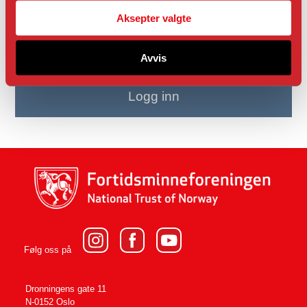
Aksepter valgte
Les vår kjøpsbetingelser
Avvis
Logg inn
Følg oss på
Dronningens gate 11
N-0152 Oslo